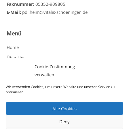
Faxnummer:
05352-909805
E-Mail:
pdl.heim@vitalis-schoeningen.de
Menü
Home
Über Uns
Cookie-Zustimmung
Ambulante Pflege
verwalten
Stationäre Pflege
Wir verwenden Cookies, um unsere Website und unseren Service zu
Karriere
optimieren.
Kontakt
Alle Cookies
Impressum
|
Datenschutz
Deny