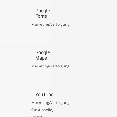
to
service
Google
Fonts
elementor
Marketing/Verfolgung
Consent
to
service
Google
Maps
google-
Marketing/Verfolgung
fonts
Consent
to
service
YouTube
google-
Marketing/Verfolgung,
maps
funktionelle,