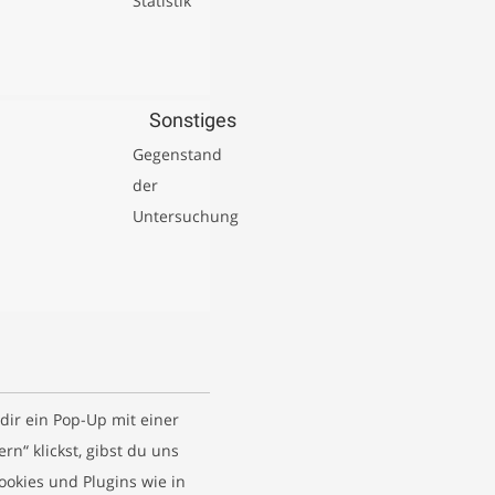
Statistik
Consent
to
service
Sonstiges
youtube
Gegenstand
der
Untersuchung
Consent
to
service
sonstiges
dir ein Pop-Up mit einer
n“ klickst, gibst du uns
ookies und Plugins wie in