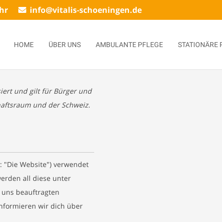
Uhr
info@vitalis-schoeningen.de
HOME
ÜBER UNS
AMBULANTE PFLEGE
STATIONÄRE 
iert und gilt für Bürger und
aftsraum und der Schweiz.
: "Die Website") verwendet
erden all diese unter
 uns beauftragten
nformieren wir dich über